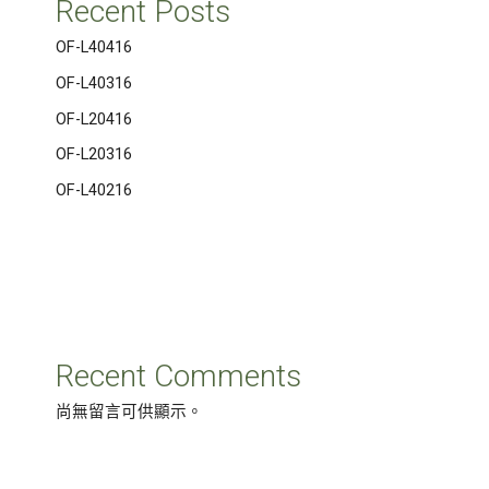
Recent Posts
OF-L40416
OF-L40316
OF-L20416
OF-L20316
OF-L40216
Recent Comments
尚無留言可供顯示。