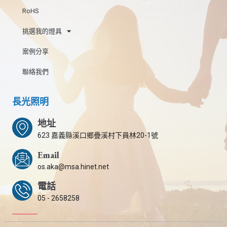
RoHS
挑選我的燈具
案例分享
聯絡我們
長光照明
地址
623 嘉義縣溪口鄉疊溪村下員林20-1號
Email
os.aka@msa.hinet.net
電話
05 - 2658258