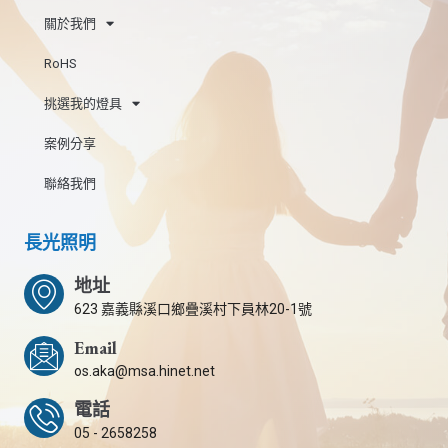
關於我們
RoHS
挑選我的燈具
案例分享
聯絡我們
長光照明
地址
623 嘉義縣溪口鄉疊溪村下員林20-1號
Email
os.aka@msa.hinet.net
電話
05 - 2658258